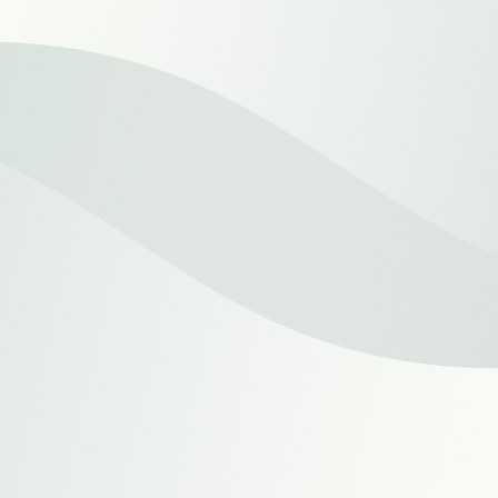
Geschäftsführer wigital
"Durch Rent-A-Recruiter hält Talentschuppen uns
den Rücken frei. Als fachkompetenter und
mitdenkender Partner an unserer Seite. Ein
vertrauensvoller und unkomplizierter Umgang auf
Augenhöhe rundet die gute Zusammenarbeit ab."