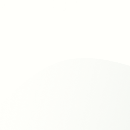
Krusenrotter Weg 65, 24113 Kiel

+49 431 90 89 10-10

kiel@talentschuppen-recruiting.de

Ich habe die
Datenschutzerklärung
zur Kenntnis